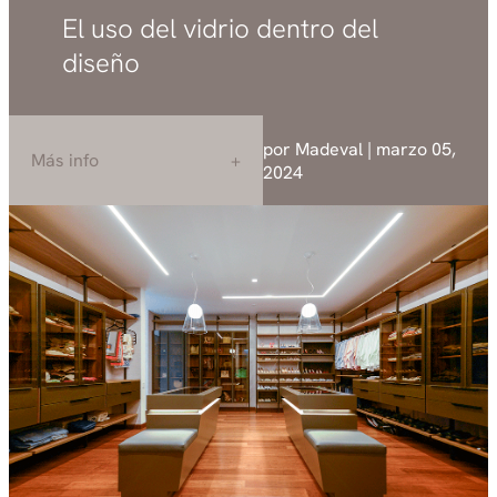
El uso del vidrio dentro del
diseño
por Madeval | marzo 05,
Más info
2024